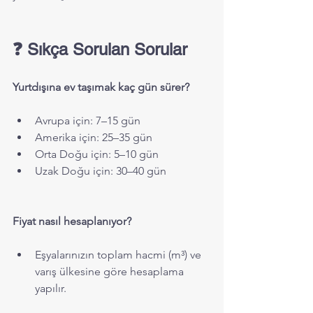
❓ Sıkça Sorulan Sorular
Yurtdışına ev taşımak kaç gün sürer?
Avrupa için: 7–15 gün
Amerika için: 25–35 gün
Orta Doğu için: 5–10 gün
Uzak Doğu için: 30–40 gün
Fiyat nasıl hesaplanıyor?
Eşyalarınızın toplam hacmi (m³) ve 
varış ülkesine göre hesaplama 
yapılır.