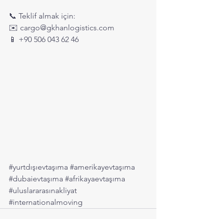
📞 Teklif almak için:
✉️ 
cargo@gkhanlogistics.com
📱 +90 506 043 62 46
#yurtdışıevtaşıma
#amerikayevtaşıma
#dubaievtaşıma
#afrikayaevtaşıma
#uluslararasınakliyat
#internationalmoving