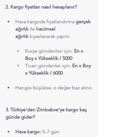
2. Kargo fiyatları nasıl hesaplanır?
Hava kargoda fiyatlandırma 
gerçek 
ağırlık
 ile 
hacimsel 
ağırlık
 kıyaslanarak yapılır.
Kurye gönderileri için: 
En x 
Boy x Yükseklik / 5000
Ticari gönderiler için: 
En x Boy 
x Yükseklik / 6000
Hangisi büyükse, o değer baz alınır.
3. Türkiye’den Zimbabve’ye kargo kaç 
günde gider?
Hava kargo:
 5–7 gün