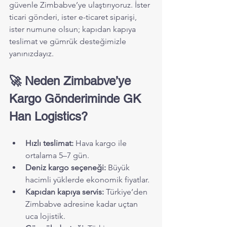
güvenle Zimbabve’ye ulaştırıyoruz. İster 
ticari gönderi, ister e-ticaret siparişi, 
ister numune olsun; kapıdan kapıya 
teslimat ve gümrük desteğimizle 
yanınızdayız.
🚀 Neden Zimbabve’ye 
Kargo Gönderiminde GK 
Han Logistics?
Hızlı teslimat:
 Hava kargo ile 
ortalama 5–7 gün.
Deniz kargo seçeneği:
 Büyük 
hacimli yüklerde ekonomik fiyatlar.
Kapıdan kapıya servis:
 Türkiye’den 
Zimbabve adresine kadar uçtan 
uca lojistik.