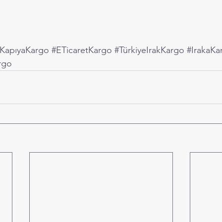
KapıyaKargo
#ETicaretKargo
#TürkiyeIrakKargo
#IrakaK
rgo