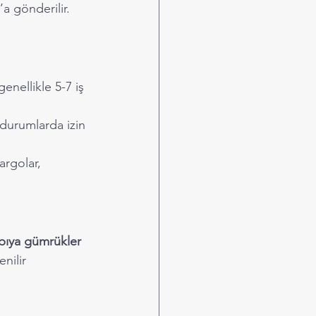
a gönderilir.
enellikle 5-7 iş 
 durumlarda izin 
argolar, 
pıya gümrükler 
nilir 