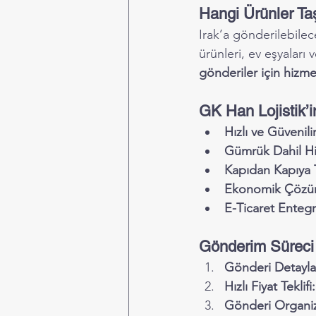
Hangi Ürünler Taş
Irak’a gönderilebilece
ürünleri, ev eşyaları 
gönderiler için hizme
GK Han Lojistik’i
Hızlı ve Güvenili
Gümrük Dahil H
Kapıdan Kapıya 
Ekonomik Çözüm
E-Ticaret Enteg
Gönderim Süreci 
Gönderi Detaylar
Hızlı Fiyat Teklifi:
Gönderi Organiz