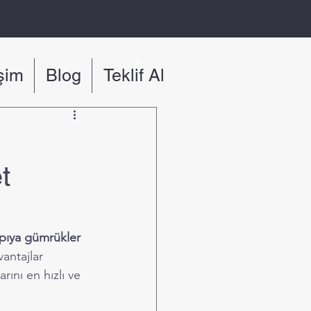
işim
Blog
Teklif Al
t
pıya gümrükler 
antajlar 
rını en hızlı ve 