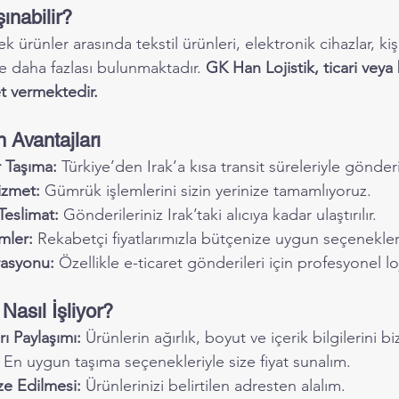
ınabilir?
k ürünler arasında tekstil ürünleri, elektronik cihazlar, ki
ve daha fazlası bulunmaktadır. 
GK Han Lojistik, ticari veya
t vermektedir.
n Avantajları
r Taşıma:
 Türkiye’den Irak’a kısa transit süreleriyle gönder
izmet:
 Gümrük işlemlerini sizin yerinize tamamlıyoruz.
Teslimat:
 Gönderileriniz Irak’taki alıcıya kadar ulaştırılır.
ler:
 Rekabetçi fiyatlarımızla bütçenize uygun seçenekle
rasyonu:
 Özellikle e-ticaret gönderileri için profesyonel lo
Nasıl İşliyor?
ı Paylaşımı:
 Ürünlerin ağırlık, boyut ve içerik bilgilerini b
 En uygun taşıma seçenekleriyle size fiyat sunalım.
e Edilmesi:
 Ürünlerinizi belirtilen adresten alalım.