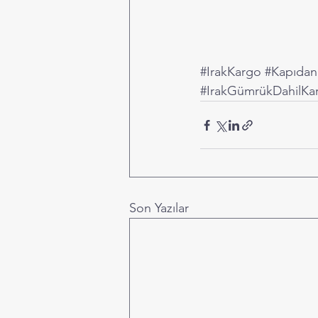
#IrakKargo
#Kapıdan
#IrakGümrükDahilKa
Son Yazılar