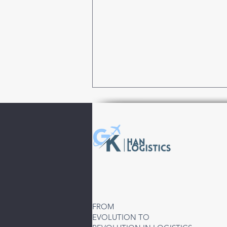
Türkiye’den Özbekistan’a
Hava Kargo Hizmeti | Taşkent
FROM
(TAS) Direkt ve Aktarmalı
EVOLUTION TO
Çözümler