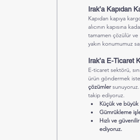
Irak’a Kapıdan K
Kapıdan kapıya kargo h
alıcının kapısına kada
tamamen çözülür ve gö
yakın konumumuz saye
Irak’a E-Ticaret
E-ticaret sektörü, sını
ürün göndermek isteye
çözümler
 sunuyoruz. 
takip ediyoruz.
Küçük ve büyük 
Gümrükleme işlem
Hızlı ve güvenili
ediyoruz.