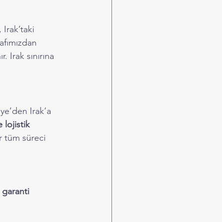
Irak’taki 
rafımızdan 
. Irak sınırına 
kiye’den Irak’a 
lojistik 
r tüm süreci 
 garanti 