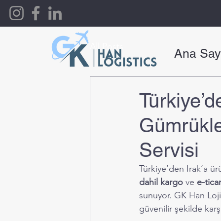
All Posts
Ana Say
Türkiye’d
Gümrükle
Servisi
Türkiye’den Irak’a ür
dahil kargo
 ve 
e-ticar
sunuyor. GK Han Lojist
güvenilir şekilde kar