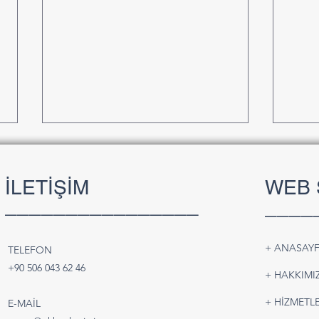
İLETİŞİM
WEB 
________________
____
+ ANASAY
TELEFON
Batarya ve Pil Taşımacılığı |
Türk
+90 506 043 62 46
+ HAKKIMI
Güvenli ve IATA Uyumlu Hava
Karay
Kargo Çözümleri
Pars
+ HİZMETLE
E-MAİL
Çözü