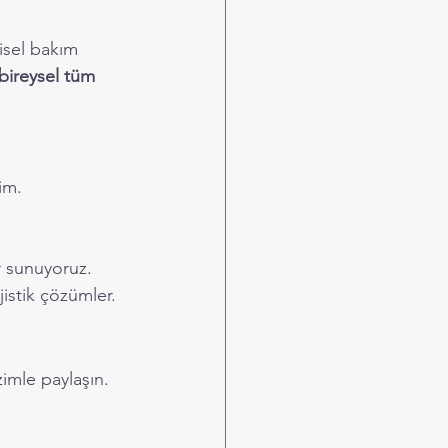
şisel bakım 
 bireysel tüm 
im.
r sunuyoruz.
jistik çözümler.
izimle paylaşın.