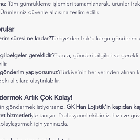
ma:
 Tüm gümrükleme işlemleri tamamlanarak, ürünler Irak’
 Ürünleriniz güvenle alıcısına teslim edilir.
rular
erim süresi ne kadar?
Türkiye’den Irak’a kargo gönderimi g
gi belgeler gereklidir?
Fatura, gönderi bilgileri ve gerekli
lir.
n gönderim yapıyorsunuz?
Türkiye’nin her yerinden alınan k
ki alıcılara ulaştırılabilir.
dermek Artık Çok Kolay!
ün göndermek istiyorsanız, 
GK Han Lojistik’in kapıdan ka
ret hizmetleri
yle tanışın. Profesyonel ekibimiz, hızlı ve güve
kolaylaştırmak için yanınızda.