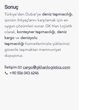
Sonuç
Türkiye’den Dubai’ye 
deniz taşımacılığı
, 
işinizin ihtiyaçlarını karşılamak için en 
uygun çözümleri sunar. GK Han Lojistik 
olarak, 
konteyner taşımacılığı
, 
deniz 
kargo
 ve 
denizyolu 
taşımacılığı
 hizmetlerimizle yüklerinizi 
güvenle taşımaktan memnuniyet 
duyuyoruz.
İletişim:
📧 
cargo@gkhanlogistics.com
📞 
+90 506 043 6246