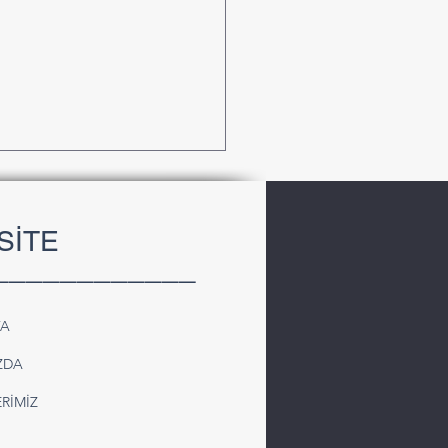
SİTE
____________
FA
iye’den Suriye’ye
ZDA
olu Kargo Taşımacılığı |
iyel ve Komple Taşıma
RİMİZ
mleri