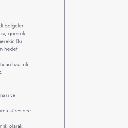
i belgeleri 
ası, gümrük 
erekir. Bu 
in hedef 
ticari hacimli 
z.
ması ve 
şıma süresince 
lık olarak 