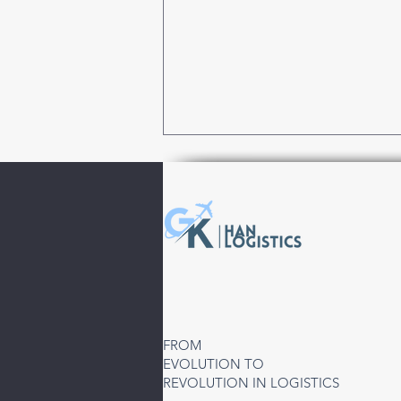
Türkiye’den Özbekistan’a
Hava Kargo Hizmeti | Taşkent
FROM
(TAS) Direkt ve Aktarmalı
EVOLUTION TO
Çözümler
REVOLUTION IN LOGISTICS