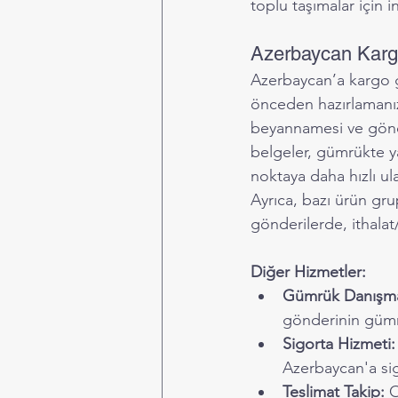
toplu taşımalar için i
Azerbaycan Kargo
Azerbaycan’a kargo gö
önceden hazırlamanız 
beyannamesi ve gönder
belgeler, gümrükte y
noktaya daha hızlı ul
Ayrıca, bazı ürün grupl
gönderilerde, ithalat
Diğer Hizmetler:
Gümrük Danışma
gönderinin gümr
Sigorta Hizmeti:
Azerbaycan'a sig
Teslimat Takip:
 