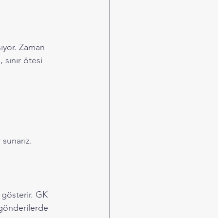
şıyor. Zaman 
sınır ötesi 
 sunarız.
 gösterir. GK 
i gönderilerde 