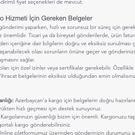
ndirimli fiyat seçenekleri de mevcut.
 Hizmeti İçin Gereken Belgeler
nderimi yaparken, hızlı ve sorunsuz bir süreç için gerekl
önemlidir. Ticari ya da bireysel gönderilerde, ürün fatur
i içeriğine dair bilgilerin doğru ve eksiksiz sunulması g
aşanabilecek olası sorunların önüne geçer ve gönderiniz
aşmasını sağlar.
arı için özel izinler veya sertifikalar gerekebilir. Özellikle 
/ihracat belgelerinin eksiksiz olduğundan emin olmalısını
nlığı:
 Azerbaycan'a kargo için belgelerin doğru hazırlan
ükten hızlı geçmesi için destek sunuyoruz.
 Kargolarınızın güvenliği bizim için önemli. Kargonuzu ta
ortalı kargo gönderebilirsiniz.
Online platformumuz üzerinden gönderinizin durumunu an