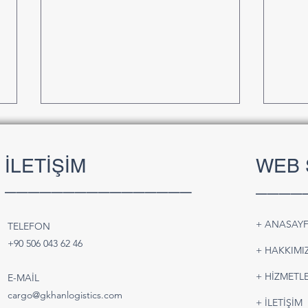
İLETİŞİM
WEB 
________________
____
+ ANASAY
TELEFON
Batarya ve Pil Taşımacılığı |
Türk
+90 506 043 62 46
+ HAKKIMI
Güvenli ve IATA Uyumlu Hava
Karay
Kargo Çözümleri
Pars
+ HİZMETLE
E-MAİL
Çözü
cargo@gkhanlogistics.com
+ İLETİŞİM