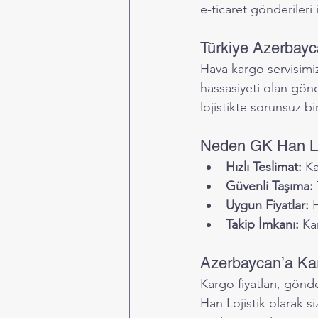
e-ticaret gönderileri i
Türkiye Azerbayca
Hava kargo servisimi
hassasiyeti olan gönd
lojistikte sorunsuz b
Neden GK Han Loji
Hızlı Teslimat:
 Ka
Güvenli Taşıma:
Uygun Fiyatlar:
 
Takip İmkanı:
 Ka
Azerbaycan’a Kar
Kargo fiyatları, gönd
Han Lojistik olarak si