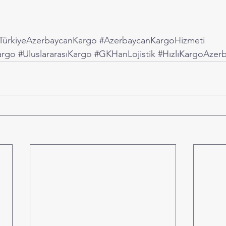
TürkiyeAzerbaycanKargo
#AzerbaycanKargoHizmeti
argo
#UluslararasıKargo
#GKHanLojistik
#HızlıKargoAzer