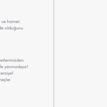
 ve hizmet 
ende olduğunu 
metlerimizden 
le yanınızdayız!
tansiyel 
açlar.