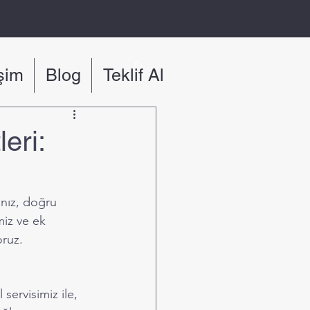
işim
Blog
Teklif Al
eri:
nız, doğru 
iz ve ek 
oruz.
servisimiz ile, 