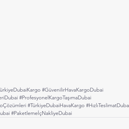
ürkiyeDubaiKargo
#GüvenilirHavaKargoDubai
eriDubai
#ProfesyonelKargoTaşımaDubai
oÇözümleri
#TürkiyeDubaiHavaKargo
#HızlıTeslimatDuba
ubai
#PaketlemeİçNakliyeDubai