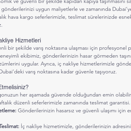
omik ve güvenli bir şekilde kapıdan kapıya taşınmasını sa
i gönderilerinizi uygun maliyetlerle ve zamanında Dubai’y
ftalık hava kargo seferlerimizle, teslimat sürelerinizde esnek
z.
kliye Hizmetleri
nli bir şekilde varış noktasına ulaşması için profesyonel
eneyimli ekibimiz, gönderilerinizin hasar görmeden taşın
lerini uygular. Ayrıca, iç nakliye hizmetlerimizle gönderi
Dubai’deki varış noktasına kadar güvenle taşıyoruz.
Etmelisiniz?
gonuzun her aşamada güvende olduğundan emin olabilirs
ftalık düzenli seferlerimizle zamanında teslimat garantisi.
etleme:
 Gönderilerinizin hasarsız ve güvenli ulaşımı için 
Teslimat:
 İç nakliye hizmetimizle, gönderilerinizin adresin