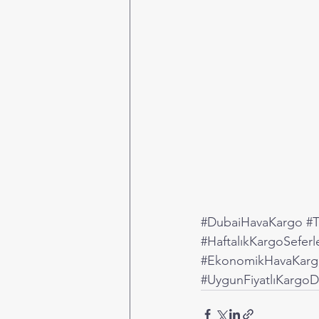
#DubaiHavaKargo
#T
#HaftalıkKargoSeferl
#EkonomikHavaKarg
#UygunFiyatlıKargoD