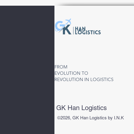
Türkiye’den Özbekistan’a
Hava Kargo Hizmeti | Taşkent
FROM
(TAS) Direkt ve Aktarmalı
EVOLUTION TO
Çözümler
REVOLUTION IN LOGISTICS
GK Han Logistics
©2026, GK Han Logistics by I.N.K