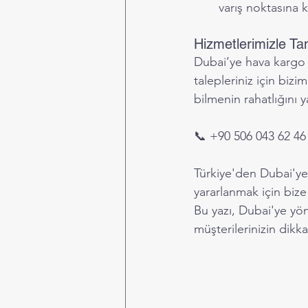
varış noktasına 
Hizmetlerimizle Tan
Dubai’ye hava kargo 
talepleriniz için biz
bilmenin rahatlığını y
📞 +90 506 043 62 46 
Türkiye'den Dubai'ye 
yararlanmak için bize
Bu yazı, Dubai'ye yöne
müşterilerinizin dikk