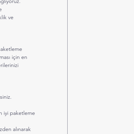
ğlıyoruz. 
e 
lik ve 
 paketleme 
ması için en 
lerinizi 
iniz.
en iyi paketleme 
izden alınarak 