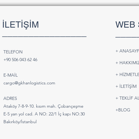
İLETİŞİM
WEB 
________________
____
+ ANASAY
TELEFON
Batarya ve Pil Taşımacılığı |
Türk
+90 506 043 62 46
+ HAKKIMI
Güvenli ve IATA Uyumlu Hava
Karay
Kargo Çözümleri
Pars
+ HİZMETLE
E-MAİL
Çözü
cargo@gkhanlogistics.com
+ İLETİŞİM
+ TEKLİF A
ADRES
Ataköy 7-8-9-10. kısım mah. Çobançeşme
+BLOG
E-5 yan yol cad. A NO: 22/1 İç kapı NO:30
Bakırköy/İstanbul