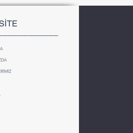
SİTE
____________
FA
iye’den Suriye’ye
ZDA
olu Kargo Taşımacılığı |
iyel ve Komple Taşıma
RİMİZ
mleri
L