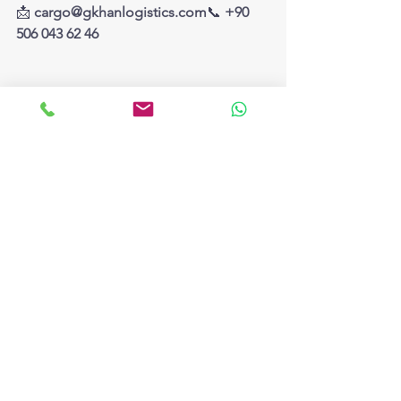
📩 
cargo@gkhanlogistics.com
📞 
+90 
506 043 62 46
#KanadayaKargo
#UluslararasıKargo
#KanadaKargo
#HavaKargoKanada
#DenizKargoKanada
#KaraYoluKargoKanada
#KanadaLojistik
#KanadaTaşımacılık
#GüvenilirKargo