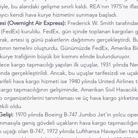
yle, bu alandaki gelişme sınırlı kaldı. REA'nın 1975'te ifla
ıyıcı kendi hava kurye hizmetini sunmaya başladı.
si (Overnight Air Express):
 Frederick W. Smith tarafından
 (FedEx) kuruldu. FedEx, gün içinde toplanan kargoları 
arak, ertesi iş günü paketlerin dağıtımını gerçekleştirdi. B
tımın temelini oluşturdu. Günümüzde FedEx, Amerika Bir
 kurye trafiğinin büyük bir kısmını elinde bulunduruyor.
ece kargo taşımacılığı yapılan ilk uçuşlar, 1931 yılında Ne
nda gerçekleştirildi. Ancak, bu uçuşlar tarifesizdi ve uça
tarifeli hava kargo hizmeti ise 1940 yılında United Airlines 
kargo taşımacılığının gelişiminde, Amerikan Sivil Havacılık 
 organizatörlerini tanımlaması ve üç hava kargo şirketi
tkili oldu.
elişi:
 1970 yılında Boeing B-747 Jumbo Jet'in yolcu opera
nmasıyla geniş gövdeli uçakların hava kargo taşımacılığın
go uçağı olan B-747, 1972 yılında Lufthansa Havayolları tar