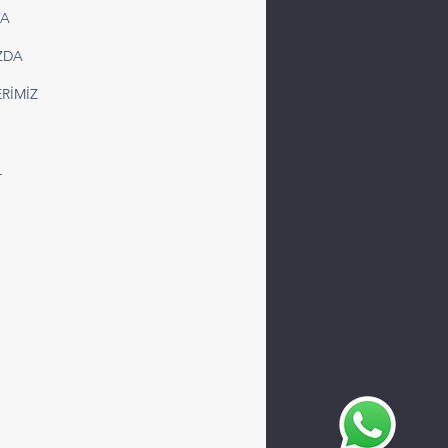
FA
iye’den Suriye’ye
ZDA
olu Kargo Taşımacılığı |
iyel ve Komple Taşıma
RİMİZ
mleri
L