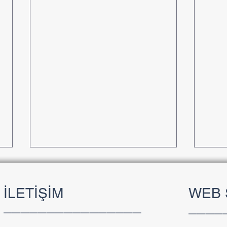
İLETİŞİM
WEB 
________________
____