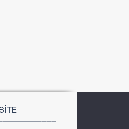
SİTE
____________