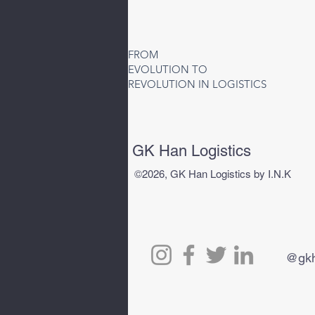
Türkiye’den Özbekistan’a
Hava Kargo Hizmeti | Taşkent
FROM
(TAS) Direkt ve Aktarmalı
EVOLUTION TO
Çözümler
REVOLUTION IN LOGISTICS
GK Han Logistics
©2026, GK Han Logistics by I.N.K
@gkh