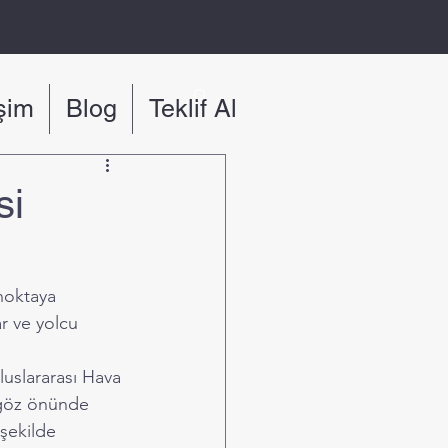
işim
Blog
Teklif Al
si
noktaya 
r ve yolcu 
luslararası Hava 
ı göz önünde 
şekilde 