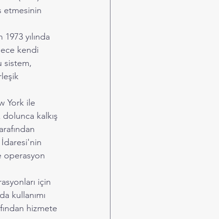
s etmesinin 
 1973 yılında 
gece kendi 
u sistem, 
leşik 
w York ile 
k dolunca kalkış 
tarafından 
İdaresi'nin 
ne operasyon 
syonları için 
da kullanımı 
afından hizmete 