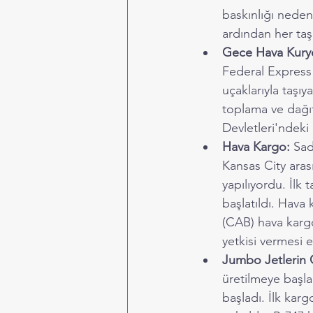
baskınlığı nedeni
ardından her taş
Gece Hava Kurye
Federal Express
uçaklarıyla taşıy
toplama ve dağı
Devletleri'ndeki
Hava Kargo:
 Sad
Kansas City arası
yapılıyordu. İlk 
başlatıldı. Hava 
(CAB) hava kargo
yetkisi vermesi e
Jumbo Jetlerin G
üretilmeye başla
başladı. İlk kar