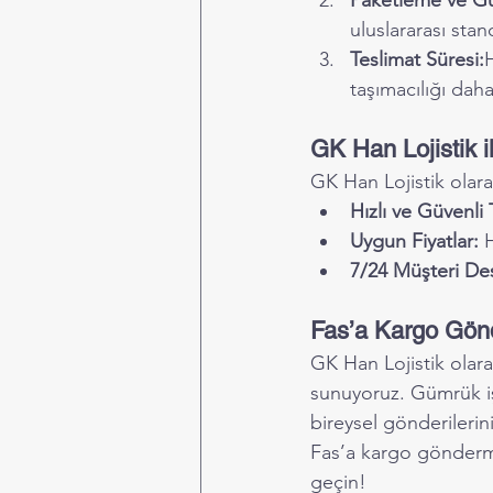
Paketleme ve Gü
uluslararası sta
Teslimat Süresi:
H
taşımacılığı daha
GK Han Lojistik 
GK Han Lojistik olar
Hızlı ve Güvenli 
Uygun Fiyatlar:
 
7/24 Müşteri De
Fas’a Kargo Gönd
GK Han Lojistik olar
sunuyoruz. Gümrük iş
bireysel gönderilerini
Fas’a kargo göndermek
geçin!