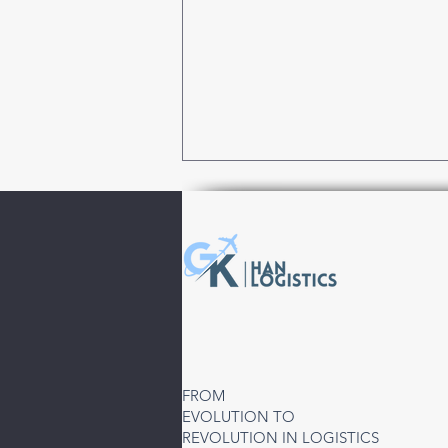
Türkiye’den Özbekistan’a
Hava Kargo Hizmeti | Taşkent
FROM
(TAS) Direkt ve Aktarmalı
EVOLUTION TO
Çözümler
REVOLUTION IN LOGISTICS