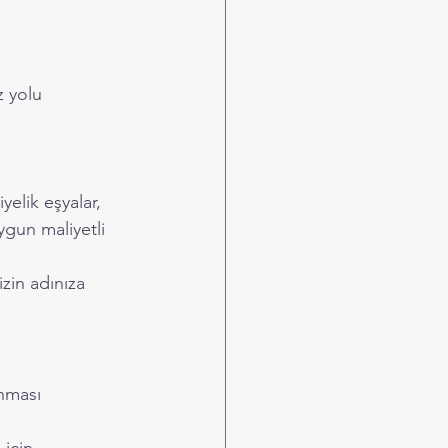
 yolu 
elik eşyalar, 
uygun maliyetli 
in adınıza 
nması 