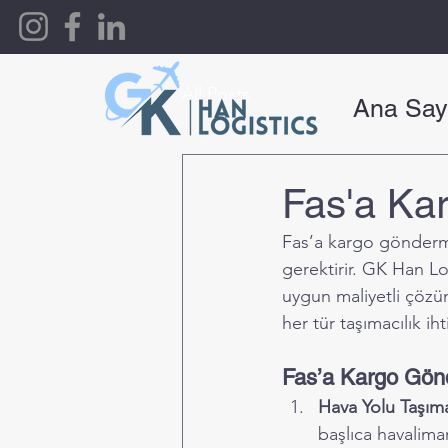
All Posts
Ana Say
Fas'a Kar
Fas’a kargo gönderme
gerektirir. GK Han Lo
uygun maliyetli çözüml
her tür taşımacılık iht
Fas’a Kargo Gön
Hava Yolu Taşıma
başlıca havalima