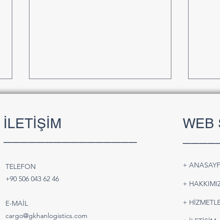
İLETİŞİM
WEB 
________________
____
+ ANASAY
TELEFON
Batarya ve Pil Taşımacılığı |
Türk
+90 506 043 62 46
+ HAKKIMI
Güvenli ve IATA Uyumlu Hava
Karay
Kargo Çözümleri
Pars
+ HİZMETLE
E-MAİL
Çözü
cargo@gkhanlogistics.com