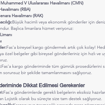
 Muhammed V Uluslararası Havalimanı (CMN)
Havalimanı (RBA)
enara Havalimanı (RAK)
cılığı:
Büyük hacimli veya ekonomik gönderiler için deniz
undur. Başlıca limanlara hizmet veriyoruz:
Limanı
ı
ler:
Fas’a bireysel kargo göndermek artık çok kolay! Hediy
eya özel belgeler gibi bireysel gönderileriniz için hızlı ve 
ruz.
:
Fas’a kargo gönderiminde tüm gümrük prosedürlerini siz
in sorunsuz bir şekilde tamamlanmasını sağlıyoruz.
eriminde Dikkat Edilmesi Gerekenler
i:
Fas’a gönderimlerde gerekli belgelerin eksiksiz hazırla
n Lojistik olarak bu süreçte size tam destek sağlıyoruz.