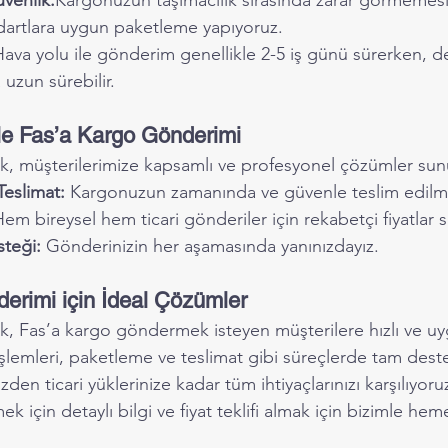
venlik:
Kargonuzun taşımacılık sırasında zarar görmemesi 
ndartlara uygun paketleme yapıyoruz.
ava yolu ile gönderim genellikle 2-5 iş günü sürerken, de
 uzun sürebilir.
ile Fas’a Kargo Gönderimi
ak, müşterilerimize kapsamlı ve profesyonel çözümler sun
Teslimat:
 Kargonuzun zamanında ve güvenle teslim edilme
Hem bireysel hem ticari gönderiler için rekabetçi fiyatlar
steği:
 Gönderinizin her aşamasında yanınızdayız.
erimi için İdeal Çözümler
ak, Fas’a kargo göndermek isteyen müşterilere hızlı ve u
lemleri, paketleme ve teslimat gibi süreçlerde tam destek
zden ticari yüklerinize kadar tüm ihtiyaçlarınızı karşılıyoru
 için detaylı bilgi ve fiyat teklifi almak için bizimle heme