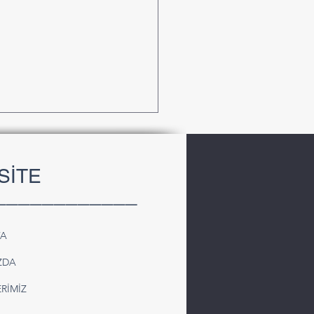
SİTE
____________
FA
iye’den Suriye’ye
ZDA
olu Kargo Taşımacılığı |
iyel ve Komple Taşıma
RİMİZ
mleri