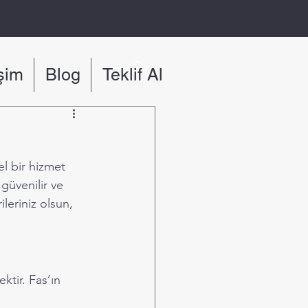
işim
Blog
Teklif Al
l bir hizmet 
güvenilir ve 
leriniz olsun, 
ktir. Fas’ın 