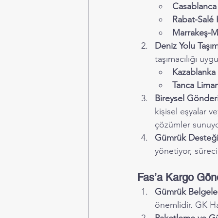
Casablanca
Rabat-Salé 
Marrakeş-M
Deniz Yolu Taşıma
taşımacılığı uyg
Kazablanka 
Tanca Liman
Bireysel Gönderi
kişisel eşyalar v
çözümler sunuyo
Gümrük Desteği
yönetiyor, sürec
Fas’a Kargo Gönd
Gümrük Belgeler
önemlidir. GK Ha