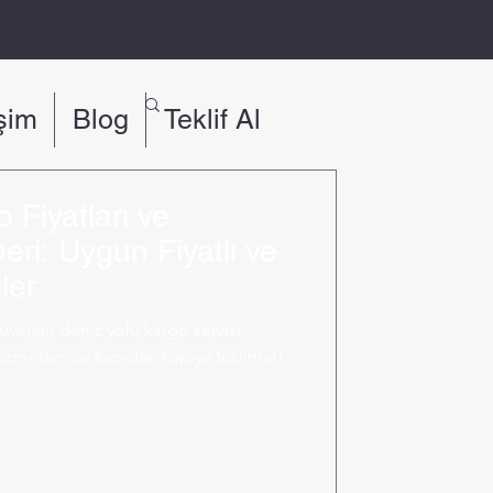
işim
Blog
Teklif Al
 Fiyatları ve
eri: Uygun Fiyatlı ve
ler
enilir deniz yolu kargo servisi.
metleriyle kapıdan kapıya teslimat!