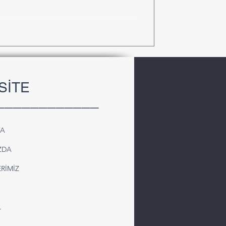
SİTE
____________
FA
ZDA
RİMİZ
L