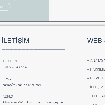
İLETİŞİM
WEB 
________________
____
+ ANASAY
TELEFON
+90 506 043 62 46
+ HAKKIMI
+ HİZMETLE
E-MAİL
cargo@gkhanlogistics.com
+ İLETİŞİM
+ TEKLİF A
ADRES
Ataköy 7-8-9-10. kısım mah. Çobançeşme
+BLOG