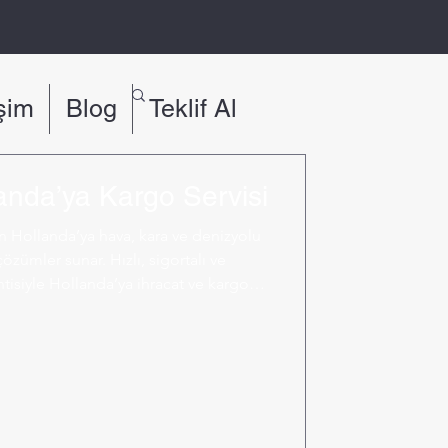
işim
Blog
Teklif Al
anda’ya Kargo Servisi
n Hollanda’ya hava, kara ve denizyolu
özümler sunar. Hızlı, sigortalı ve
tisiyle Hollanda’ya ihracat ve kargo
ır.