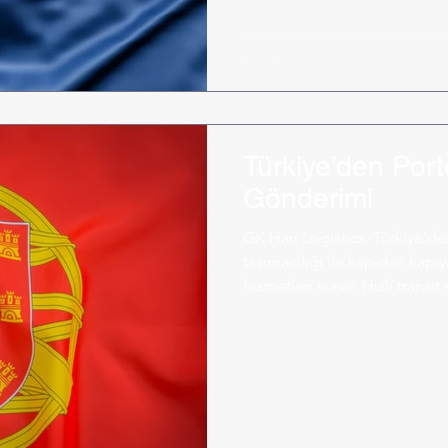
Türkiye’den Port
Gönderimi
GK Han Logistics, Türkiye’den
taşımacılığı ile kapıdan kapı
hizmetleri sunar. Hızlı transit
destekle kargonuz güvenle ta