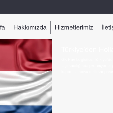
fa
Hakkımızda
Hizmetlerimiz
İlet
Türkiye’den Holl
GK Han Logistics, Türkiye’de
taşımacılığında profesyonel ç
kapıdan kapıya teslimat garan
gönderimlerinizde yanınızdad