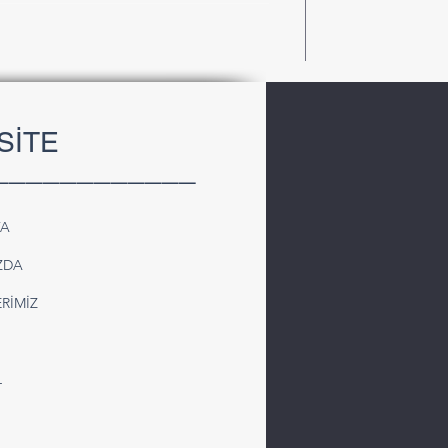
SİTE
____________
FA
ZDA
RİMİZ
L