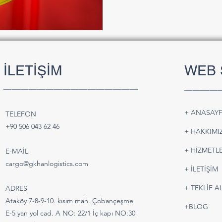
İLETİŞİM
WEB 
________________
____
+ ANASAY
TELEFON
+90 506 043 62 46
+ HAKKIMI
+ HİZMETLE
E-MAİL
cargo@gkhanlogistics.com
+ İLETİŞİM
+ TEKLİF A
ADRES
Ataköy 7-8-9-10. kısım mah. Çobançeşme
+BLOG
E-5 yan yol cad. A NO: 22/1 İç kapı NO:30