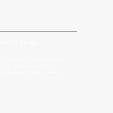
ekiz’e Kargo
 Portekiz’e hava, deniz ve karayolu
ya, sigortalı ve ekonomik kargo
 süreleri, düzenli çıkışlar ve profesyonel
şınır.